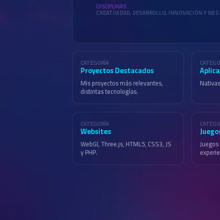
DISCIPLINAS
CREATIVIDAD, DESARROLLO, INNOVACIÓN Y NE
CATEGORÍA
CATEGO
Proyectos Destacados
Aplic
Mis proyectos más relevantes,
Nativas
distintas tecnologías.
CATEGORÍA
CATEGO
Websites
Juego
WebGl, Three.js, HTML5, CSS3, JS
Juegos 
y PHP.
experie
Algunas Marc