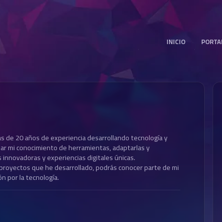
Contacto
INICIO
PORTA
Cuéntame sobre tu proyecto y te respondo pronto.
PROYECTOS DESTACADOS
APLICACIONES
E-
NOMBRE
CORREO
ASUNTO
as de 20 años de experiencia desarrollando tecnología y
MENSAJE
iar mi conocimiento de herramientas, adaptarlas y
s innovadoras y experiencias digitales únicas.
 proyectos que he desarrollado, podrás conocer parte de mi
n por la tecnología.
ENVIAR MENSAJE