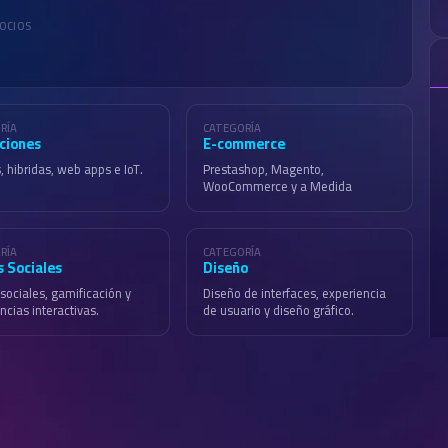
GOCIOS
RÍA
CATEGORÍA
aciones
E-commerce
, hibridas, web apps e IoT.
Prestashop, Magento,
WooCommerce y a Medida
RÍA
CATEGORÍA
s Sociales
Diseño
sociales, gamificación y
Diseño de interfaces, experiencia
ncias interactivas.
de usuario y diseño gráfico.
as con las que he trabajado